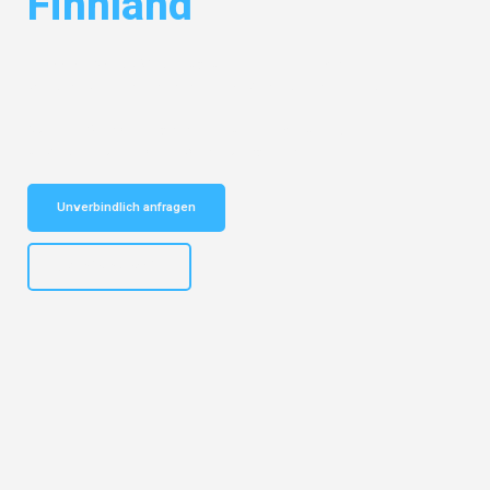
Finnland
Entdecken Sie das
#1 Umzugsunternehmen in Mannheim
– Ihr
vertrauenswürdiger Begleiter für Umzüge Mannheim Finnland!
Schnelle Antwort in garantiert unter 2 Minuten: Jetzt
unverbindlichen Kostenvoranschlag erhalten!
Unverbindlich anfragen
+4915792653317