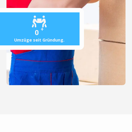
+
0
Umzüge seit Gründung.