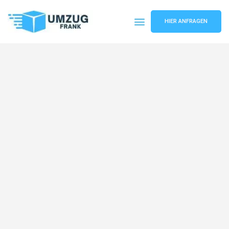
HIER ANFRAGEN
Umzugsunternehmen Mannheim
Umzugsservice Mannheim