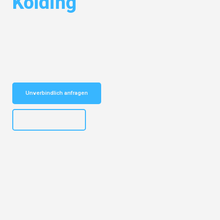
Kolding
Entdecken Sie das
#1 Umzugsunternehmen in Mannheim
– Ihr
vertrauenswürdiger Begleiter für Umzüge Mannheim Kolding!
Schnelle Antwort in garantiert unter 2 Minuten: Jetzt
unverbindlichen Kostenvoranschlag erhalten!
Unverbindlich anfragen
+4915792653317