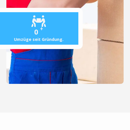
+
0
Umzüge seit Gründung.