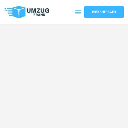
HIER ANFRAGEN
Umzugsunternehmen Mannheim
Umzugsservice Mannheim