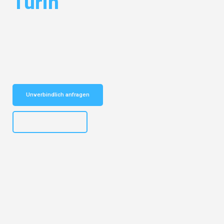
Turin
Entdecken Sie das
#1 Umzugsunternehmen in Mannheim
– Ihr
vertrauenswürdiger Begleiter für Umzüge Mannheim Turin!
Schnelle Antwort in garantiert unter 2 Minuten: Jetzt
unverbindlichen Kostenvoranschlag erhalten!
Unverbindlich anfragen
+4915792653317