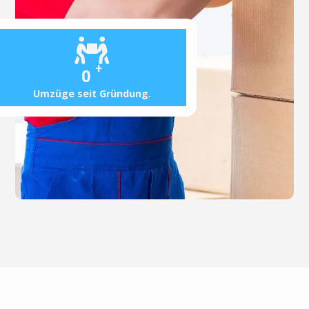
+
0
Umzüge seit Gründung.