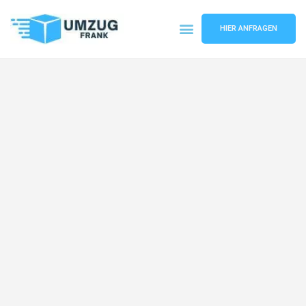
HIER ANFRAGEN
Umzugsunternehmen Mannheim
Umzugsservice Mannheim