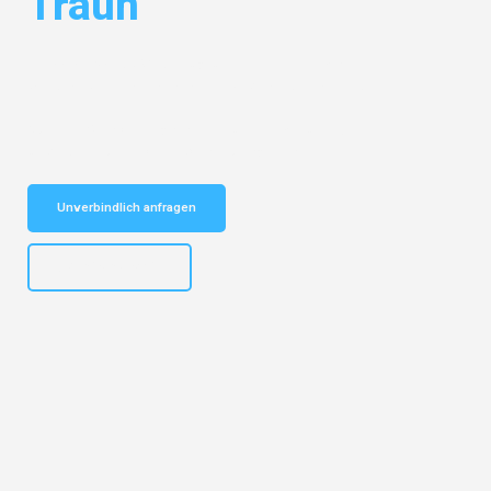
Traun
Entdecken Sie das
#1 Umzugsunternehmen in Mannheim
– Ihr
vertrauenswürdiger Begleiter für Umzüge Mannheim Traun!
Schnelle Antwort in garantiert unter 2 Minuten: Jetzt
unverbindlichen Kostenvoranschlag erhalten!
Unverbindlich anfragen
+4915792653317