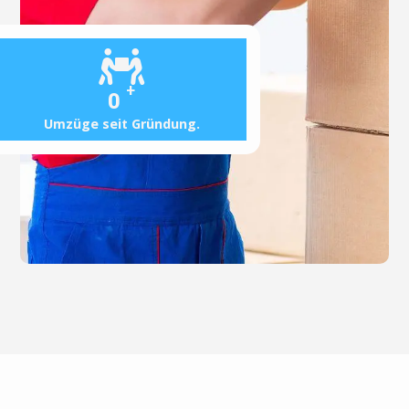
+
0
Umzüge seit Gründung.