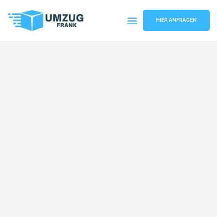
HIER ANFRAGEN
Umzugsunternehmen Mannheim
Umzugsservice Mannheim