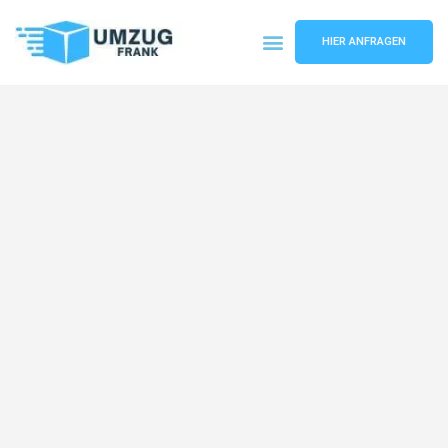
HIER ANFRAGEN
Umzugsunternehmen Mannheim
Umzugsservice Mannheim