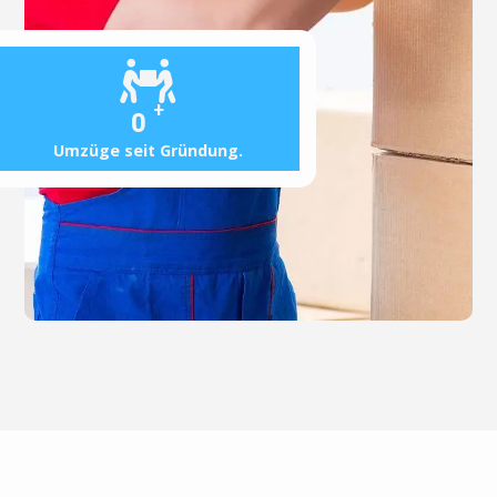
+
0
Umzüge seit Gründung.