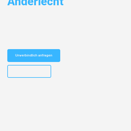
Anderlecht
Entdecken Sie das
#1 Umzugsunternehmen in Mannheim
– Ihr
vertrauenswürdiger Begleiter für Umzüge Mannheim Anderlecht!
Schnelle Antwort in garantiert unter 2 Minuten: Jetzt
unverbindlichen Kostenvoranschlag erhalten!
Unverbindlich anfragen
+4915792653317