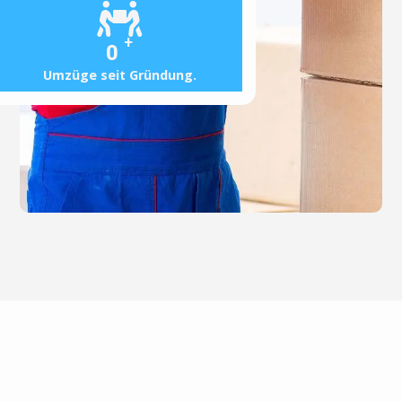
+
0
Umzüge seit Gründung.