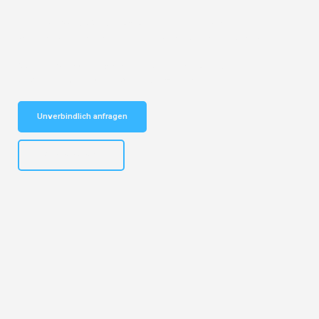
Entdecken Sie das
#1 Umzugsunternehmen in Mannheim
– Ihr
vertrauenswürdiger Begleiter für Umzüge Mannheim Charleroi!
Schnelle Antwort in garantiert unter 2 Minuten: Jetzt
unverbindlichen Kostenvoranschlag erhalten!
Unverbindlich anfragen
+4915792653317