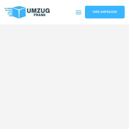
HIER ANFRAGEN
Umzugsunternehmen Mannheim
Umzugsservice Mannheim