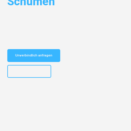
Schumen
Entdecken Sie das
#1 Umzugsunternehmen in Mannheim
– Ihr
vertrauenswürdiger Begleiter für Umzüge Mannheim Schumen!
Schnelle Antwort in garantiert unter 2 Minuten: Jetzt
unverbindlichen Kostenvoranschlag erhalten!
Unverbindlich anfragen
+4915792653317