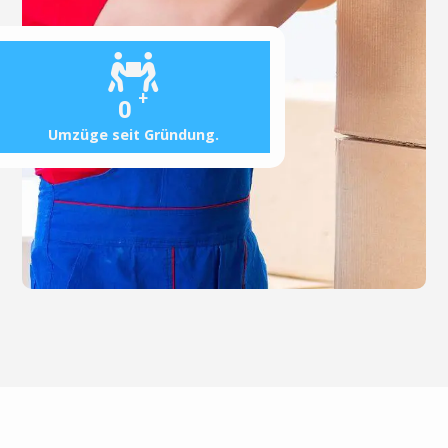
+
0
Umzüge seit Gründung.