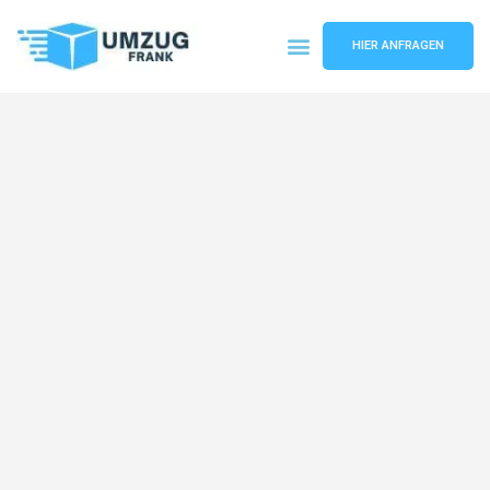
HIER ANFRAGEN
Umzugsunternehmen Mannheim
Umzugsservice Mannheim