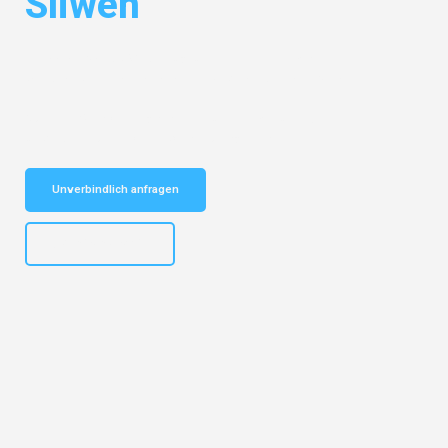
Sliwen
Entdecken Sie das
#1 Umzugsunternehmen in Mannheim
– Ihr
vertrauenswürdiger Begleiter für Umzüge Mannheim Sliwen!
Schnelle Antwort in garantiert unter 2 Minuten: Jetzt
unverbindlichen Kostenvoranschlag erhalten!
Unverbindlich anfragen
+4915792653317