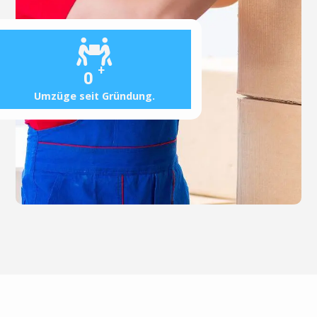
+
0
Umzüge seit Gründung.