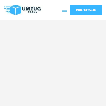
HIER ANFRAGEN
Umzugsunternehmen Mannheim
Umzugsservice Mannheim