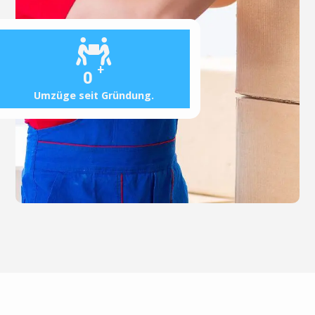
+
0
Umzüge seit Gründung.