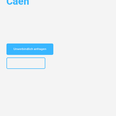
Caen
Entdecken Sie das
#1 Umzugsunternehmen in Mannheim
– Ihr
vertrauenswürdiger Begleiter für Umzüge Mannheim Caen!
Schnelle Antwort in garantiert unter 2 Minuten: Jetzt
unverbindlichen Kostenvoranschlag erhalten!
Unverbindlich anfragen
+4915792653317