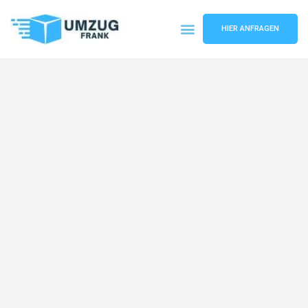
HIER ANFRAGEN
Umzugsunternehmen Mannheim
Umzugsservice Mannheim