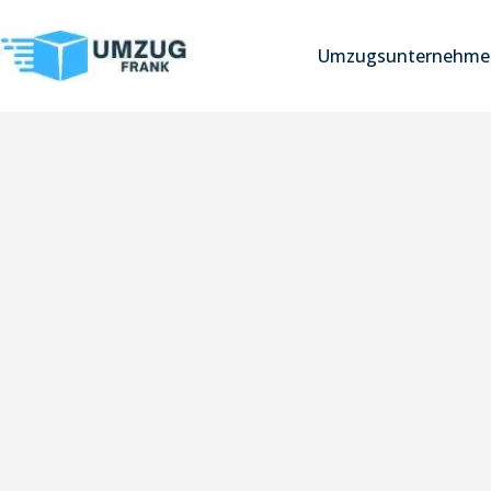
Umzugsunternehme