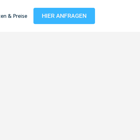
HIER ANFRAGEN
en & Preise