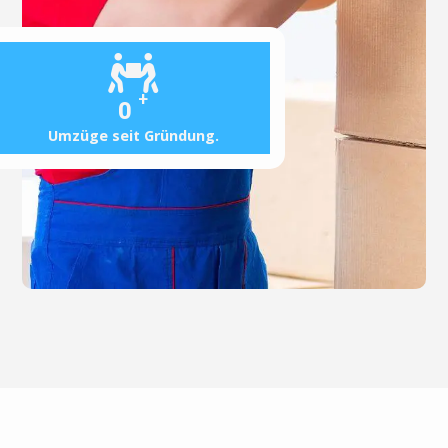
+
0
Umzüge seit Gründung.