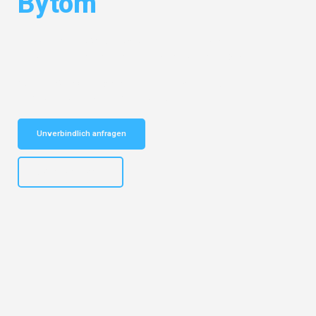
Bytom
Entdecken Sie das
#1 Umzugsunternehmen in Mannheim
– Ihr
vertrauenswürdiger Begleiter für Umzüge Mannheim Bytom!
Schnelle Antwort in garantiert unter 2 Minuten: Jetzt
unverbindlichen Kostenvoranschlag erhalten!
Unverbindlich anfragen
+4915792653317