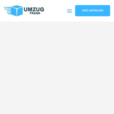
HIER ANFRAGEN
Umzugsunternehmen Mannheim
Umzugsservice Mannheim