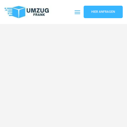
HIER ANFRAGEN
Umzugsunternehmen Mannheim
Umzugsservice Mannheim