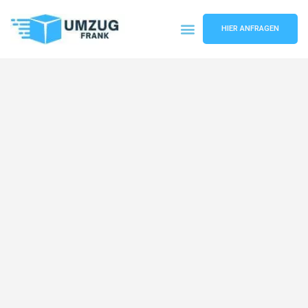
HIER ANFRAGEN
Umzugsunternehmen Mannheim
Umzugsservice Mannheim