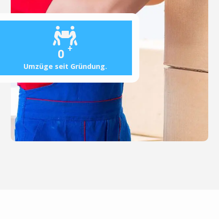
+
0
Umzüge seit Gründung.