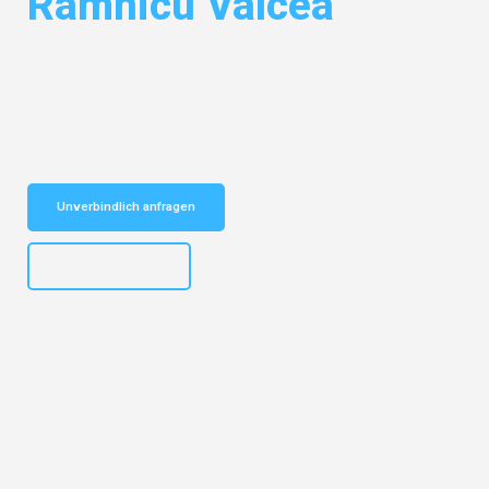
Râmnicu Vâlcea
Entdecken Sie das
#1 Umzugsunternehmen in Mannheim
– Ihr
vertrauenswürdiger Begleiter für Umzüge Mannheim Râmnicu Vâlcea!
Schnelle Antwort in garantiert unter 2 Minuten: Jetzt
unverbindlichen Kostenvoranschlag erhalten!
Unverbindlich anfragen
+4915792653317