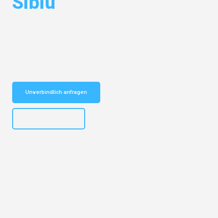
Sibiu
Entdecken Sie das
#1 Umzugsunternehmen in Mannheim
– Ihr
vertrauenswürdiger Begleiter für Umzüge Mannheim Sibiu!
Schnelle Antwort in garantiert unter 2 Minuten: Jetzt
unverbindlichen Kostenvoranschlag erhalten!
Unverbindlich anfragen
+4915792653317