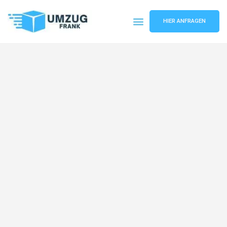
HIER ANFRAGEN
Umzugsunternehmen Mannheim
Umzugsservice Mannheim