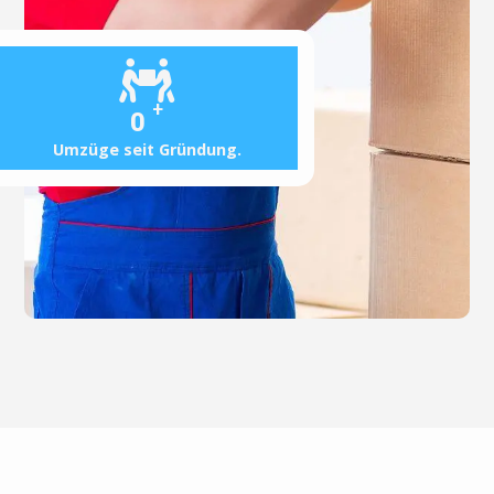
+
0
Umzüge seit Gründung.