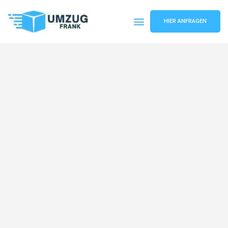
HIER ANFRAGEN
Umzugsunternehmen Mannheim
Umzugsservice Mannheim