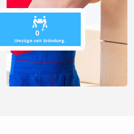
+
0
Umzüge seit Gründung.