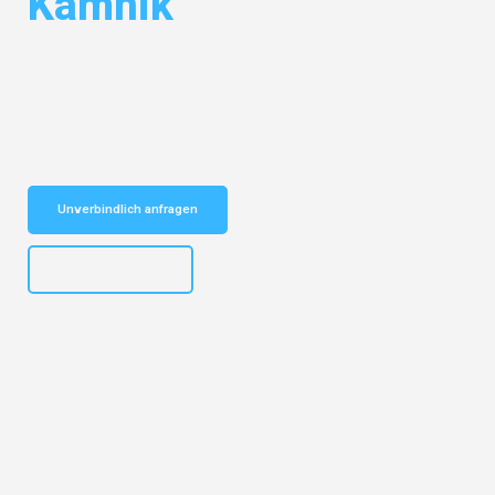
Kamnik
Entdecken Sie das
#1 Umzugsunternehmen in Mannheim
– Ihr
vertrauenswürdiger Begleiter für Umzüge Mannheim Kamnik!
Schnelle Antwort in garantiert unter 2 Minuten: Jetzt
unverbindlichen Kostenvoranschlag erhalten!
Unverbindlich anfragen
+4915792653317