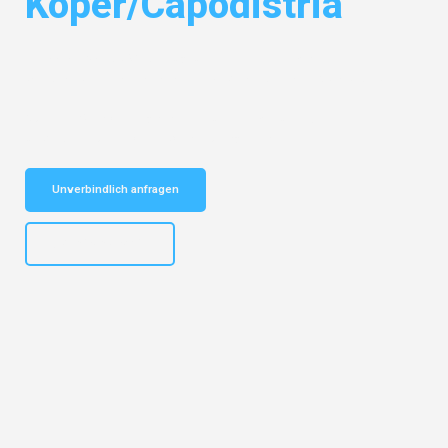
Koper/Capodistria
Entdecken Sie das
#1 Umzugsunternehmen in Mannheim
– Ihr
vertrauenswürdiger Begleiter für Umzüge Mannheim Koper/Capodistria!
Schnelle Antwort in garantiert unter 2 Minuten: Jetzt
unverbindlichen Kostenvoranschlag erhalten!
Unverbindlich anfragen
+4915792653317