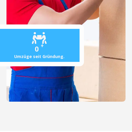
+
0
Umzüge seit Gründung.