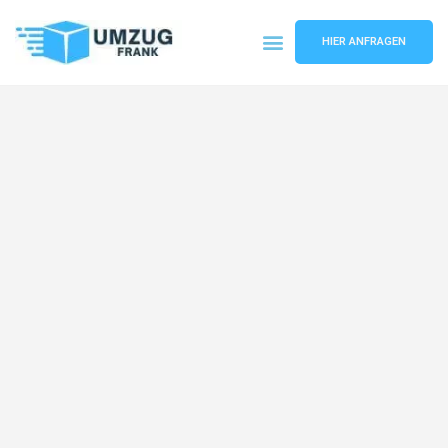
HIER ANFRAGEN
Umzugsunternehmen Mannheim
Umzugsservice Mannheim