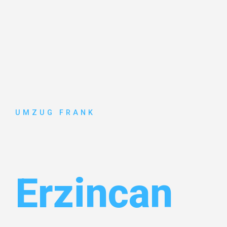
UMZUG FRANK
Umzug Ma
Erzincan