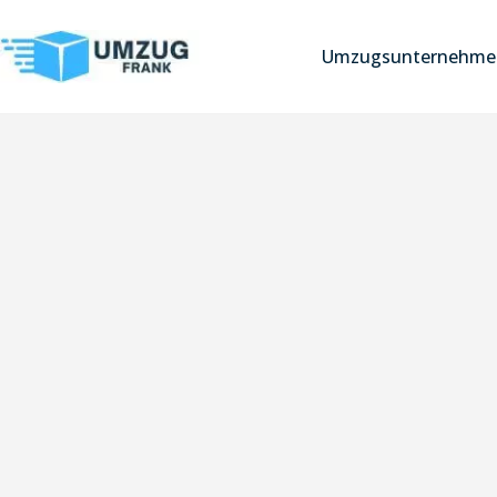
Umzugsunternehme