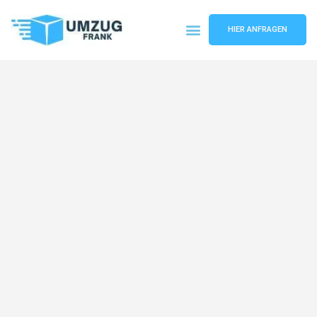
HIER ANFRAGEN
Umzugsunternehmen Mannheim
Umzugsservice Mannheim