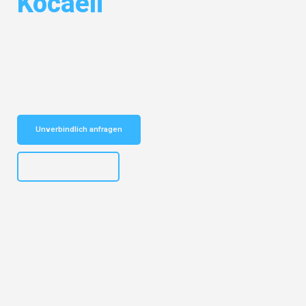
Kocaeli
Entdecken Sie das
#1 Umzugsunternehmen in Mannheim
– Ihr
vertrauenswürdiger Begleiter für Umzüge Mannheim Kocaeli!
Schnelle Antwort in garantiert unter 2 Minuten: Jetzt
unverbindlichen Kostenvoranschlag erhalten!
Unverbindlich anfragen
+4915792653317