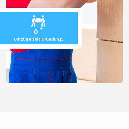
+
0
Umzüge seit Gründung.