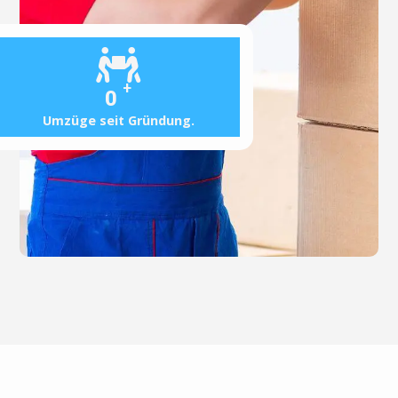
+
0
Umzüge seit Gründung.