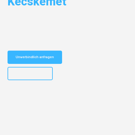
Kecskemét
Entdecken Sie das
#1 Umzugsunternehmen in Mannheim
– Ihr
vertrauenswürdiger Begleiter für Umzüge Mannheim Kecskemét!
Schnelle Antwort in garantiert unter 2 Minuten: Jetzt
unverbindlichen Kostenvoranschlag erhalten!
Unverbindlich anfragen
+4915792653317