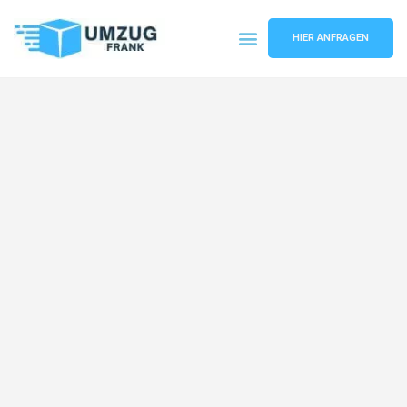
HIER ANFRAGEN
Umzugsunternehmen Mannheim
Umzugsservice Mannheim