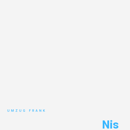
UMZUG FRANK
Umzug Mannheim
Nis