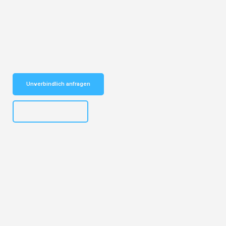
Entdecken Sie das
#1 Umzugsunternehmen in Mannheim
– Ihr
vertrauenswürdiger Begleiter für Umzüge Mannheim Nis!
Schnelle Antwort in garantiert unter 2 Minuten: Jetzt
unverbindlichen Kostenvoranschlag erhalten!
Unverbindlich anfragen
+4915792653317