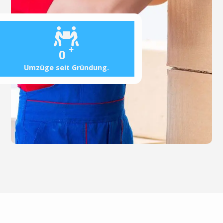
+
0
Umzüge seit Gründung.