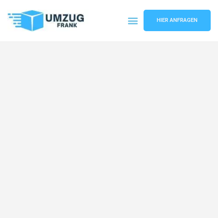
HIER ANFRAGEN
Umzugsunternehmen Mannheim
Umzugsservice Mannheim