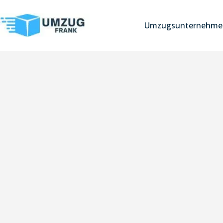
Umzugsunternehme