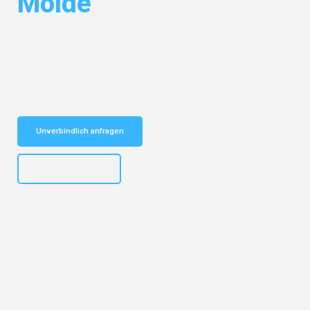
Molde
Entdecken Sie das
#1 Umzugsunternehmen in Mannheim
– Ihr
vertrauenswürdiger Begleiter für Umzüge Mannheim Molde!
Schnelle Antwort in garantiert unter 2 Minuten: Jetzt
unverbindlichen Kostenvoranschlag erhalten!
Unverbindlich anfragen
+4915792653317