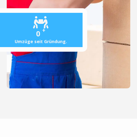
+
0
Umzüge seit Gründung.