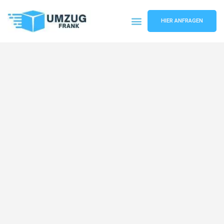
HIER ANFRAGEN
Umzugsunternehmen Mannheim
Umzugsservice Mannheim