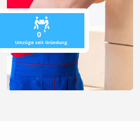
+
0
Umzüge seit Gründung.