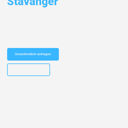
Stavanger
Entdecken Sie das
#1 Umzugsunternehmen in Mannheim
– Ihr
vertrauenswürdiger Begleiter für Umzüge Mannheim Stavanger!
Schnelle Antwort in garantiert unter 2 Minuten: Jetzt
unverbindlichen Kostenvoranschlag erhalten!
Unverbindlich anfragen
+4915792653317