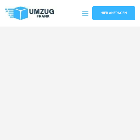
HIER ANFRAGEN
Umzugsunternehmen Mannheim
Umzugsservice Mannheim