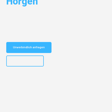
Horgen
Entdecken Sie das
#1 Umzugsunternehmen in Mannheim
– Ihr
vertrauenswürdiger Begleiter für Umzüge Mannheim Horgen!
Schnelle Antwort in garantiert unter 2 Minuten: Jetzt
unverbindlichen Kostenvoranschlag erhalten!
Unverbindlich anfragen
+4915792653317