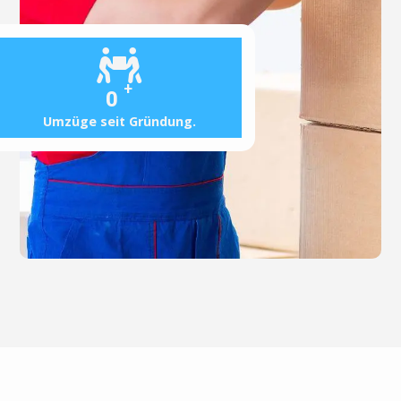
+
0
Umzüge seit Gründung.