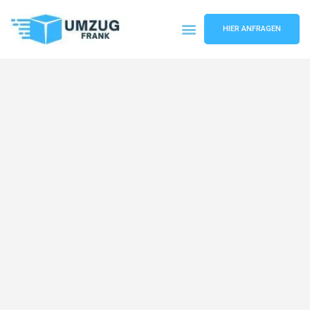
HIER ANFRAGEN
Umzugsunternehmen Mannheim
Umzugsservice Mannheim