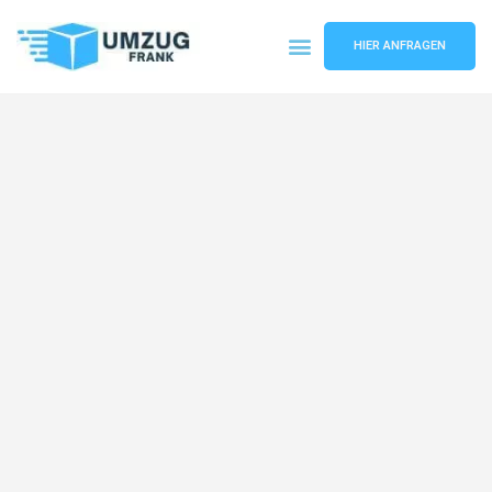
HIER ANFRAGEN
Umzugsunternehmen Mannheim
Umzugsservice Mannheim