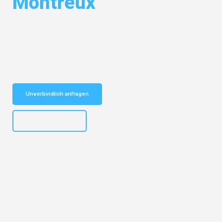
Montreux
Entdecken Sie das
#1 Umzugsunternehmen in Mannheim
– Ihr
vertrauenswürdiger Begleiter für Umzüge Mannheim Montreux!
Schnelle Antwort in garantiert unter 2 Minuten: Jetzt
unverbindlichen Kostenvoranschlag erhalten!
Unverbindlich anfragen
+4915792653317