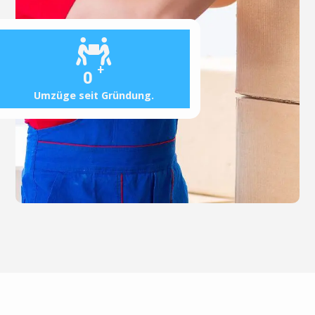
+
0
Umzüge seit Gründung.