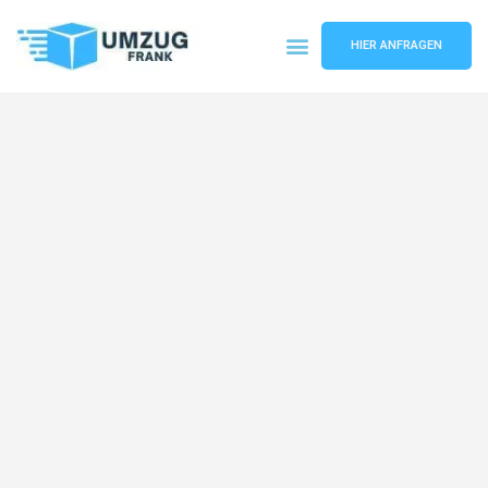
HIER ANFRAGEN
Umzugsunternehmen Mannheim
Umzugsservice Mannheim