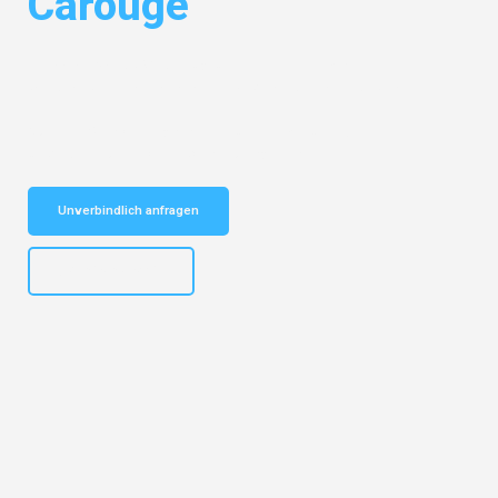
Carouge
Entdecken Sie das
#1 Umzugsunternehmen in Mannheim
– Ihr
vertrauenswürdiger Begleiter für Umzüge Mannheim Carouge!
Schnelle Antwort in garantiert unter 2 Minuten: Jetzt
unverbindlichen Kostenvoranschlag erhalten!
Unverbindlich anfragen
+4915792653317