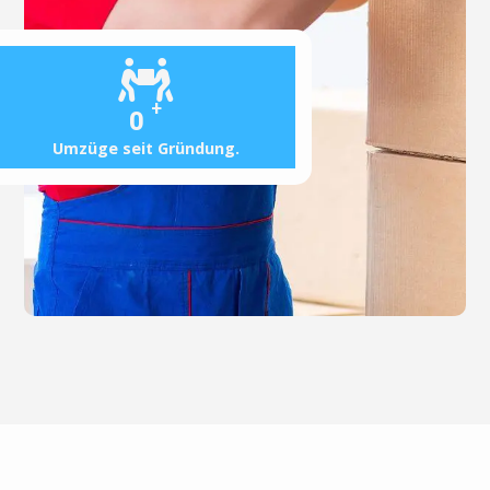
+
0
Umzüge seit Gründung.