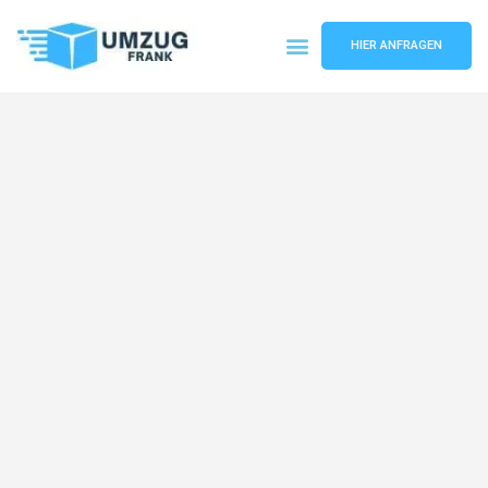
HIER ANFRAGEN
Umzugsunternehmen Mannheim
Umzugsservice Mannheim