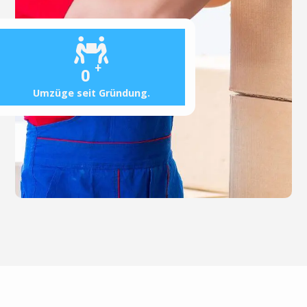
+
0
Umzüge seit Gründung.