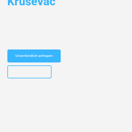
Kruševac
Entdecken Sie das
#1 Umzugsunternehmen in Mannheim
– Ihr
vertrauenswürdiger Begleiter für Umzüge Mannheim Kruševac!
Schnelle Antwort in garantiert unter 2 Minuten: Jetzt
unverbindlichen Kostenvoranschlag erhalten!
Unverbindlich anfragen
+4915792653317