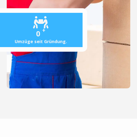
+
0
Umzüge seit Gründung.