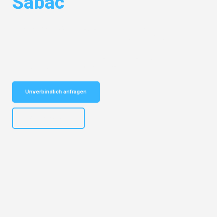
Šabac
Entdecken Sie das
#1 Umzugsunternehmen in Mannheim
– Ihr
vertrauenswürdiger Begleiter für Umzüge Mannheim Šabac!
Schnelle Antwort in garantiert unter 2 Minuten: Jetzt
unverbindlichen Kostenvoranschlag erhalten!
Unverbindlich anfragen
+4915792653317