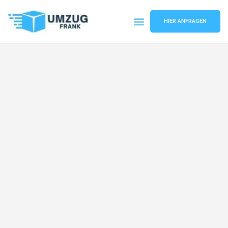
HIER ANFRAGEN
Umzugsunternehmen Mannheim
Umzugsservice Mannheim