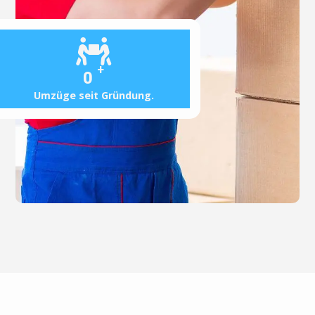
+
0
Umzüge seit Gründung.