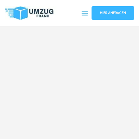
HIER ANFRAGEN
Umzugsunternehmen Mannheim
Umzugsservice Mannheim