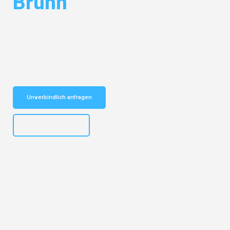
Brünn
Entdecken Sie das
#1 Umzugsunternehmen in Mannheim
– Ihr
vertrauenswürdiger Begleiter für Umzüge Mannheim Brünn!
Schnelle Antwort in garantiert unter 2 Minuten: Jetzt
unverbindlichen Kostenvoranschlag erhalten!
Unverbindlich anfragen
+4915792653317