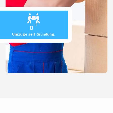
+
0
Umzüge seit Gründung.