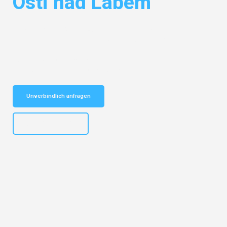
Osti nad Labem
Entdecken Sie das
#1 Umzugsunternehmen in Mannheim
– Ihr
vertrauenswürdiger Begleiter für Umzüge Mannheim Osti nad Labem!
Schnelle Antwort in garantiert unter 2 Minuten: Jetzt
unverbindlichen Kostenvoranschlag erhalten!
Unverbindlich anfragen
+4915792653317