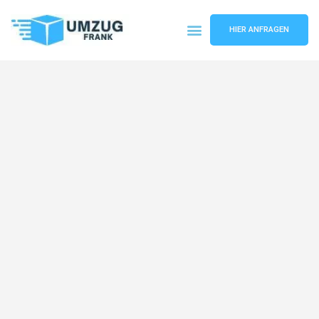
HIER ANFRAGEN
Umzugsunternehmen Mannheim
Umzugsservice Mannheim