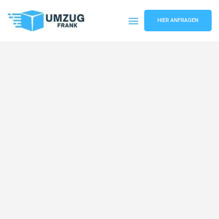
HIER ANFRAGEN
Umzugsunternehmen Mannheim
Umzugsservice Mannheim