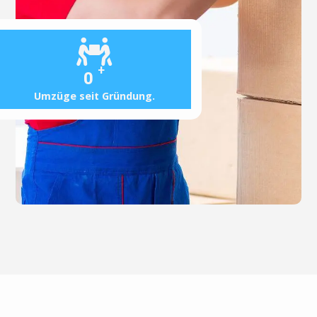
+
0
Umzüge seit Gründung.