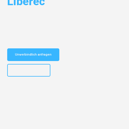
Liberec
Entdecken Sie das
#1 Umzugsunternehmen in Mannheim
– Ihr
vertrauenswürdiger Begleiter für Umzüge Mannheim Liberec!
Schnelle Antwort in garantiert unter 2 Minuten: Jetzt
unverbindlichen Kostenvoranschlag erhalten!
Unverbindlich anfragen
+4915792653317