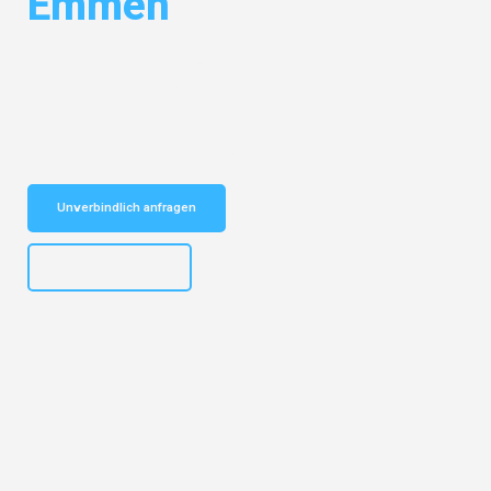
Emmen
Entdecken Sie das
#1 Umzugsunternehmen in Mannheim
– Ihr
vertrauenswürdiger Begleiter für Umzüge Mannheim Emmen!
Schnelle Antwort in garantiert unter 2 Minuten: Jetzt
unverbindlichen Kostenvoranschlag erhalten!
Unverbindlich anfragen
+4915792653317