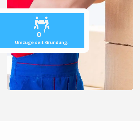
+
0
Umzüge seit Gründung.