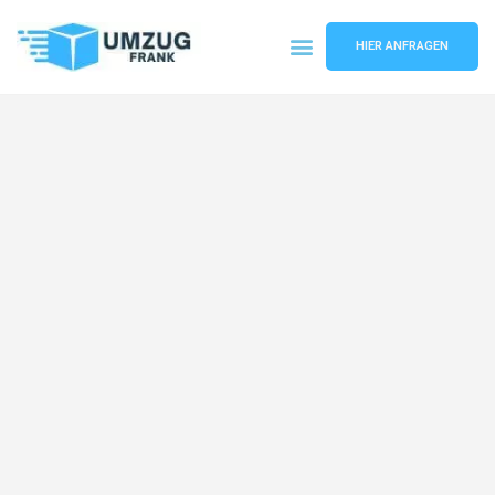
HIER ANFRAGEN
Umzugsunternehmen Mannheim
Umzugsservice Mannheim