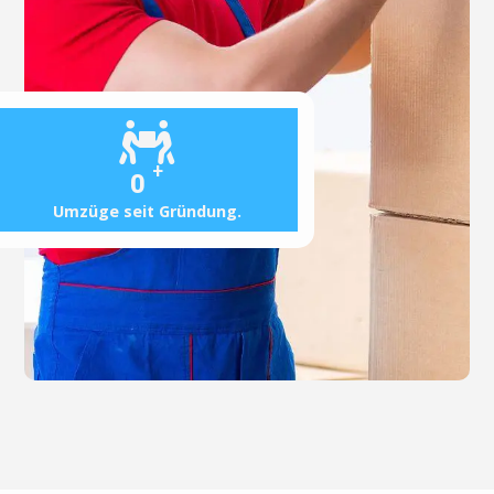
+
0
Umzüge seit Gründung.