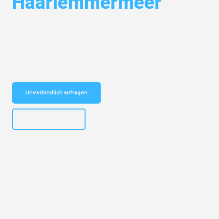
Haarlemmermeer
Entdecken Sie das
#1 Umzugsunternehmen in Mannheim
– Ihr
vertrauenswürdiger Begleiter für Umzüge Mannheim Haarlemmermeer!
Schnelle Antwort in garantiert unter 2 Minuten: Jetzt
unverbindlichen Kostenvoranschlag erhalten!
Unverbindlich anfragen
+4915792653317