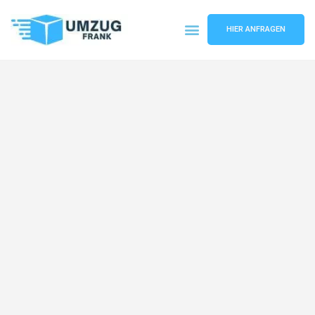
HIER ANFRAGEN
Umzugsunternehmen Mannheim
Umzugsservice Mannheim