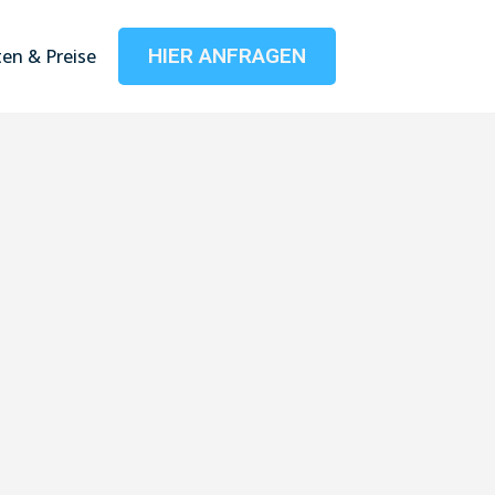
HIER ANFRAGEN
en & Preise