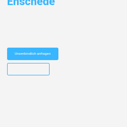
Enschede
Entdecken Sie das
#1 Umzugsunternehmen in Mannheim
– Ihr
vertrauenswürdiger Begleiter für Umzüge Mannheim Enschede!
Schnelle Antwort in garantiert unter 2 Minuten: Jetzt
unverbindlichen Kostenvoranschlag erhalten!
Unverbindlich anfragen
+4915792653317