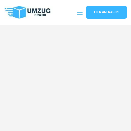
HIER ANFRAGEN
Umzugsunternehmen Mannheim
Umzugsservice Mannheim