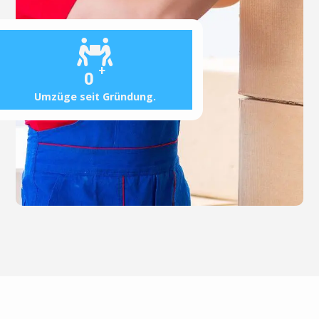
+
0
Umzüge seit Gründung.