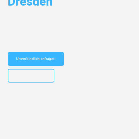
Dresden
Entdecken Sie das
#1 Umzugsunternehmen in Mannheim
– Ihr
vertrauenswürdiger Begleiter für Umzüge Mannheim Dresden!
Schnelle Antwort in garantiert unter 2 Minuten: Jetzt
unverbindlichen Kostenvoranschlag erhalten!
Unverbindlich anfragen
+4915792653317