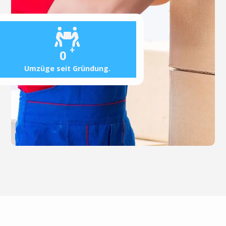
+
0
Umzüge seit Gründung.