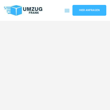
HIER ANFRAGEN
Umzugsunternehmen Mannheim
Umzugsservice Mannheim