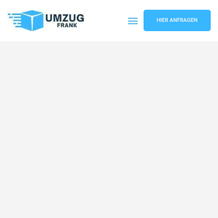
HIER ANFRAGEN
Umzugsunternehmen Mannheim
Umzugsservice Mannheim