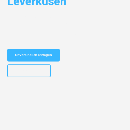
Leverkusen
Entdecken Sie das
#1 Umzugsunternehmen in Mannheim
– Ihr
vertrauenswürdiger Begleiter für Umzüge Mannheim Leverkusen!
Schnelle Antwort in garantiert unter 2 Minuten: Jetzt
unverbindlichen Kostenvoranschlag erhalten!
Unverbindlich anfragen
+4915792653317