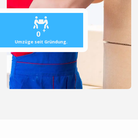
+
0
Umzüge seit Gründung.