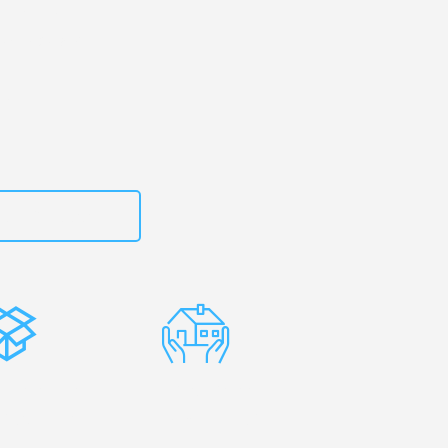
heim
– Ihr
Oberhausen!
zt
15792653317
stenlose
Erfahrene
rpackung
Umzugsprofis