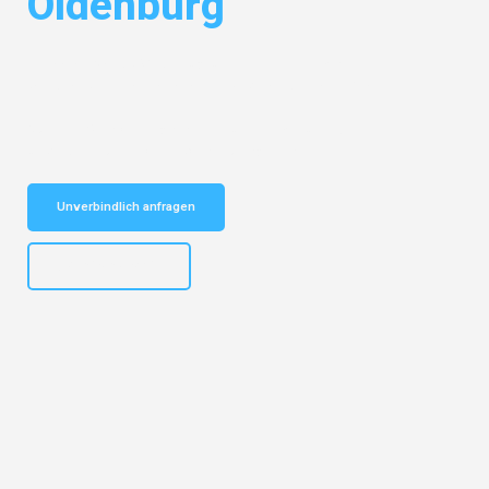
Oldenburg
Entdecken Sie das
#1 Umzugsunternehmen in Mannheim
– Ihr
vertrauenswürdiger Begleiter für Umzüge Mannheim Oldenburg!
Schnelle Antwort in garantiert unter 2 Minuten: Jetzt
unverbindlichen Kostenvoranschlag erhalten!
Unverbindlich anfragen
+4915792653317