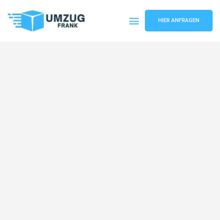
HIER ANFRAGEN
Umzugsunternehmen Mannheim
Umzugsservice Mannheim