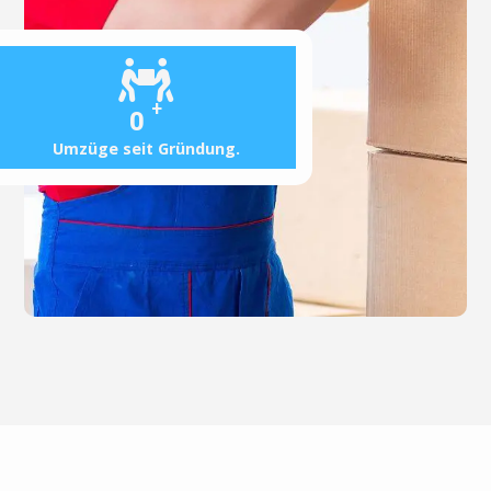
+
0
Umzüge seit Gründung.