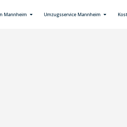
n Mannheim
Umzugsservice Mannheim
Kost