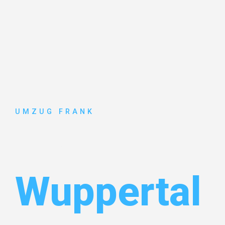
UMZUG FRANK
Umzug Ma
Wuppertal