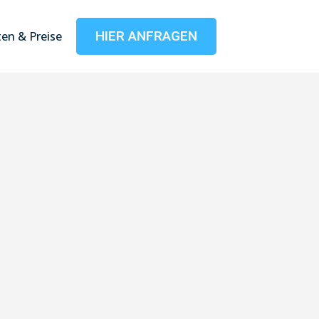
HIER ANFRAGEN
en & Preise