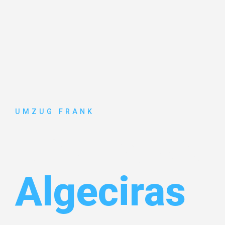
UMZUG FRANK
Umzug Ma
Algeciras