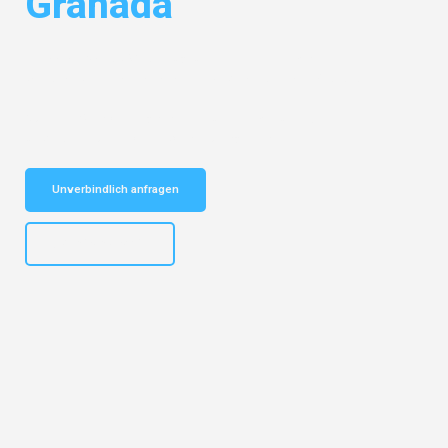
Granada
Entdecken Sie das
#1 Umzugsunternehmen in Mannheim
– Ihr
vertrauenswürdiger Begleiter für Umzüge Mannheim Granada!
Schnelle Antwort in garantiert unter 2 Minuten: Jetzt
unverbindlichen Kostenvoranschlag erhalten!
Unverbindlich anfragen
+4915792653317