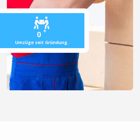
+
0
Umzüge seit Gründung.