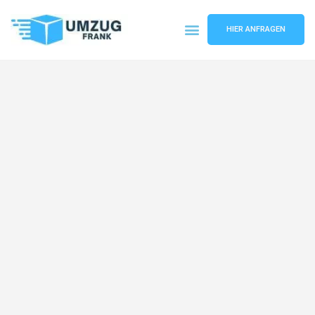
HIER ANFRAGEN
Umzugsunternehmen Mannheim
Umzugsservice Mannheim