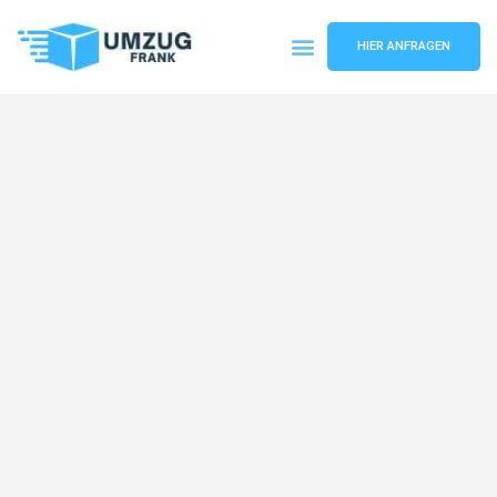
HIER ANFRAGEN
Umzugsunternehmen Mannheim
Umzugsservice Mannheim