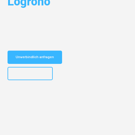
Logroño
Entdecken Sie das
#1 Umzugsunternehmen in Mannheim
– Ihr
vertrauenswürdiger Begleiter für Umzüge Mannheim Logroño!
Schnelle Antwort in garantiert unter 2 Minuten: Jetzt
unverbindlichen Kostenvoranschlag erhalten!
Unverbindlich anfragen
+4915792653317