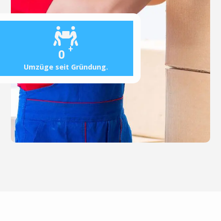
+
0
Umzüge seit Gründung.