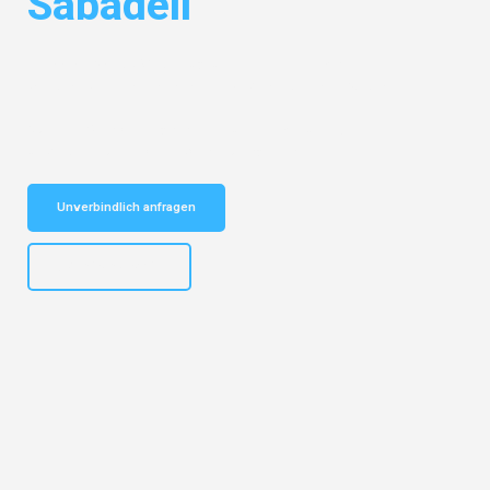
Sabadell
Entdecken Sie das
#1 Umzugsunternehmen in Mannheim
– Ihr
vertrauenswürdiger Begleiter für Umzüge Mannheim Sabadell!
Schnelle Antwort in garantiert unter 2 Minuten: Jetzt
unverbindlichen Kostenvoranschlag erhalten!
Unverbindlich anfragen
+4915792653317