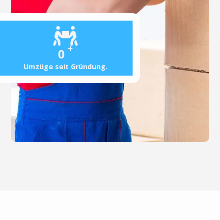
+
0
Umzüge seit Gründung.