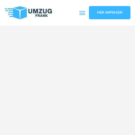
HIER ANFRAGEN
Umzugsunternehmen Mannheim
Umzugsservice Mannheim