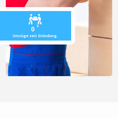
+
0
Umzüge seit Gründung.