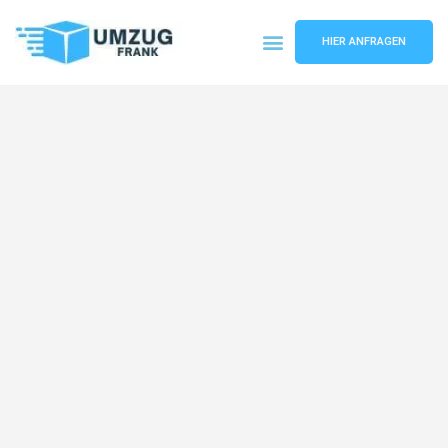
HIER ANFRAGEN
Umzugsunternehmen Mannheim
Umzugsservice Mannheim