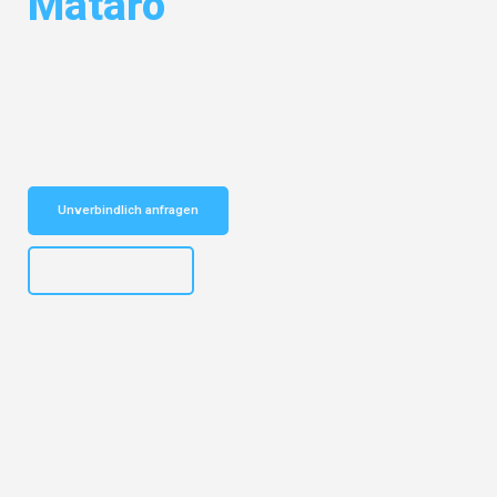
Mataró
Entdecken Sie das
#1 Umzugsunternehmen in Mannheim
– Ihr
vertrauenswürdiger Begleiter für Umzüge Mannheim Mataró!
Schnelle Antwort in garantiert unter 2 Minuten: Jetzt
unverbindlichen Kostenvoranschlag erhalten!
Unverbindlich anfragen
+4915792653317