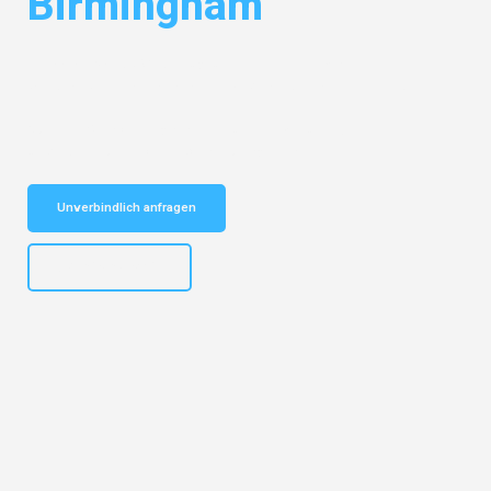
Birmingham
Entdecken Sie das
#1 Umzugsunternehmen in Mannheim
– Ihr
vertrauenswürdiger Begleiter für Umzüge Mannheim Birmingham!
Schnelle Antwort in garantiert unter 2 Minuten: Jetzt
unverbindlichen Kostenvoranschlag erhalten!
Unverbindlich anfragen
+4915792653317