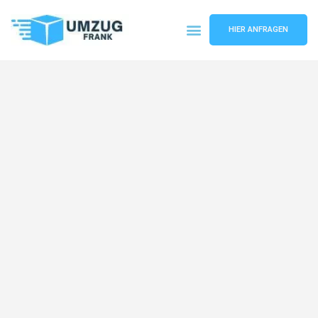
HIER ANFRAGEN
Umzugsunternehmen Mannheim
Umzugsservice Mannheim