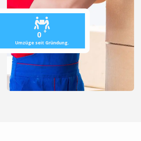
+
0
Umzüge seit Gründung.