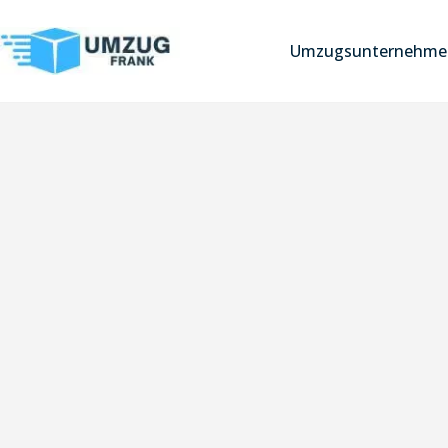
Umzugsunternehme