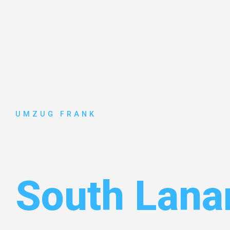
UMZUG FRANK
Umzug Ma
South Lana