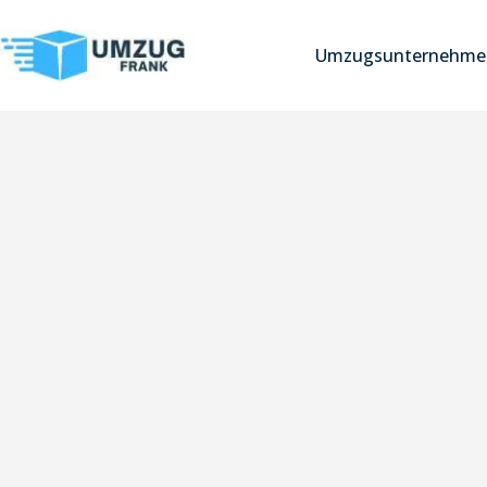
Umzugsunternehme