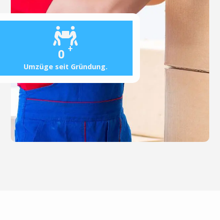
+
0
Umzüge seit Gründung.