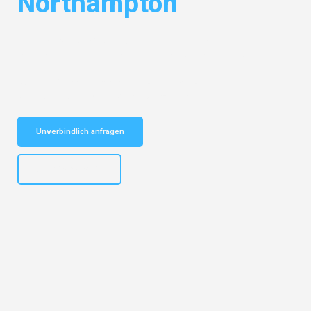
Northampton
Entdecken Sie das
#1 Umzugsunternehmen in Mannheim
– Ihr
vertrauenswürdiger Begleiter für Umzüge Mannheim Northampton!
Schnelle Antwort in garantiert unter 2 Minuten: Jetzt
unverbindlichen Kostenvoranschlag erhalten!
Unverbindlich anfragen
+4915792653317