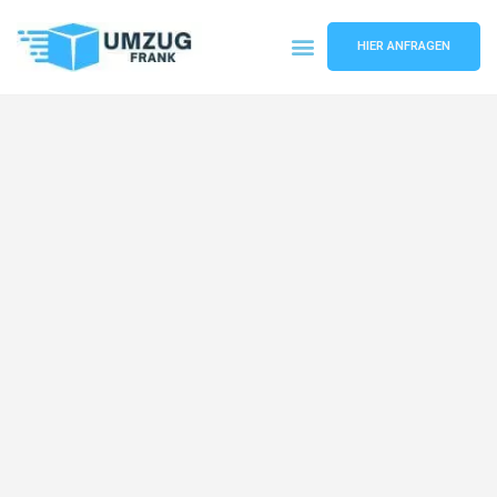
HIER ANFRAGEN
Umzugsunternehmen Mannheim
Umzugsservice Mannheim