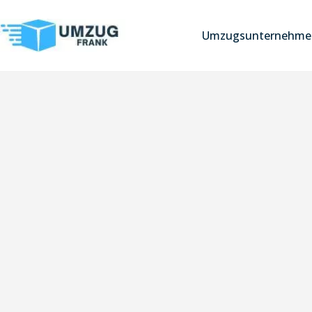
Umzugsunternehme