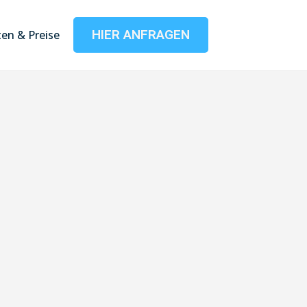
HIER ANFRAGEN
en & Preise